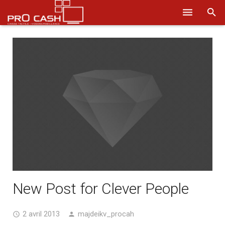
Nos solutions
Systèmes d’encaissement
Logiciels
Sécurité
Obtenir un devis
Aide
Ils nous font confiance
New Post for Clever People
Où nous trouver
2 avril 2013
majdeikv_procah