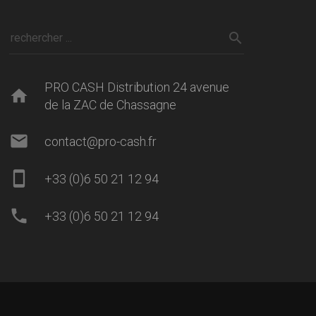
PRO CASH Distribution 24 avenue
home
de la ZAC de Chassagne
mail
contact@pro-cash.fr
smartphone
+33 (0)6 50 21 12 94
phone
+33 (0)6 50 21 12 94