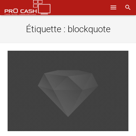
Nos solutions
Étiquette :
blockquote
Systèmes d’encaissement
Logiciels
Sécurité
Obtenir un devis
Aide
Ils nous font confiance
Où nous trouver