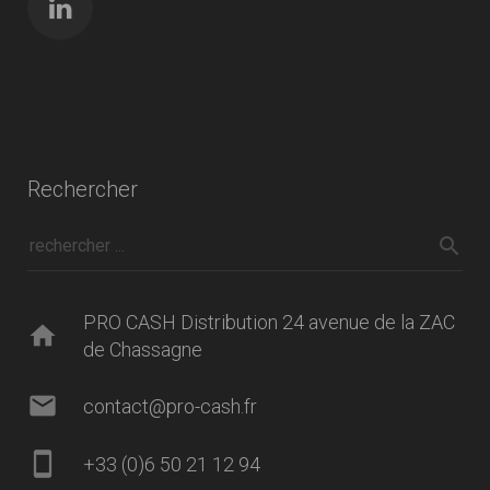
Rechercher
PRO CASH Distribution 24 avenue de la ZAC
home
de Chassagne
mail
contact@pro-cash.fr
smartphone
+33 (0)6 50 21 12 94