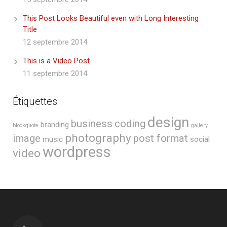
This Post Looks Beautiful even with Long Interesting
Title
12 septembre 2014
This is a Video Post
11 septembre 2014
Étiquettes
design
business
coding
branding
blockquote
gallery
photography
image
post format
music
social
wordpress
video