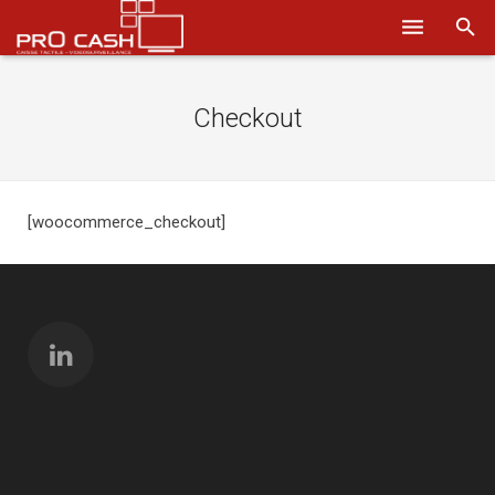
Nos solutions
Checkout
Systèmes d’encaissement
Logiciels
[woocommerce_checkout]
Sécurité
Obtenir un devis
Aide
Ils nous font confiance
Où nous trouver