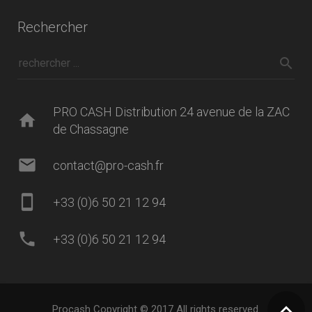
Rechercher
PRO CASH Distribution 24 avenue de la ZAC
home
de Chassagne
mail
contact@pro-cash.fr
smartphone
+33 (0)6 50 21 12 94
phone
+33 (0)6 50 21 12 94
Procash Copyright © 2017 All rights reserved.