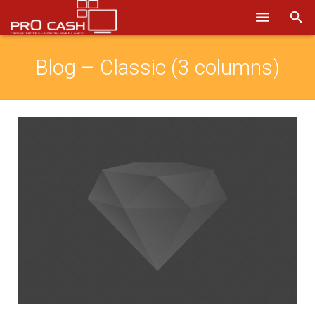
Nos solutions
Blog – Classic (3 columns)
Systèmes d’encaissement
Logiciels
Sécurité
Obtenir un devis
Aide
Ils nous font confiance
Où nous trouver