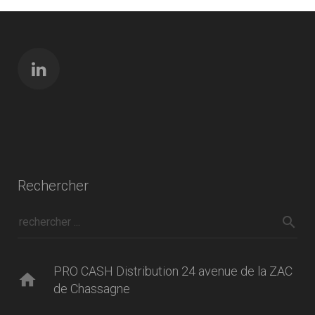
Rechercher
PRO CASH Distribution 24 avenue de la ZAC
home
de Chassagne