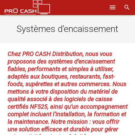
Nos solutions
Systèmes d’encaissement
Systèmes d’encaissement
Logiciels
Chez PRO CASH Distribution, nous vous
proposons des systèmes d’encaissement
Sécurité
fiables, performants et simples à utiliser,
adaptés aux boutiques, restaurants, fast-
Obtenir un devis
foods, supérettes et autres commerces. Nous
mettons à votre disposition du matériel de
Aide
qualité associé à des logiciels de caisse
Ils nous font confiance
certifiés NF525, ainsi qu’un accompagnement
complet incluant l’installation, la formation et
Où nous trouver
la maintenance. Notre mission : vous offrir
une solution efficace et durable pour gérer