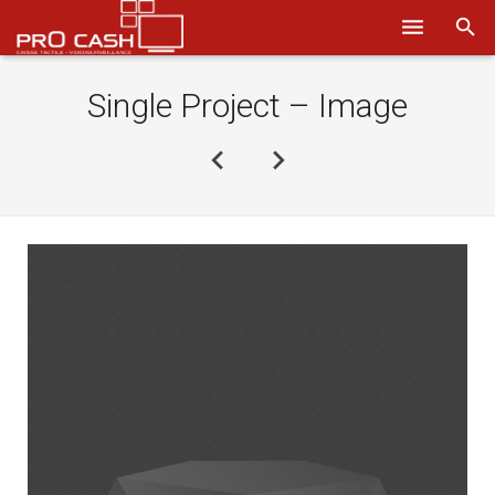
Nos solutions
Single Project – Image
Systèmes d’encaissement
Logiciels
Sécurité
Obtenir un devis
Aide
Ils nous font confiance
Où nous trouver