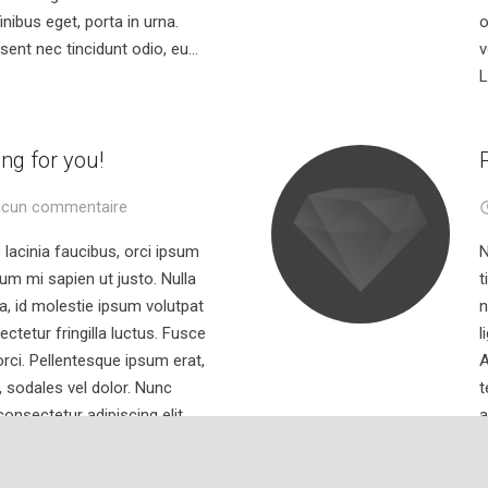
inibus eget, porta in urna.
o
sent nec tincidunt odio, eu…
v
L
ing for you!
cun commentaire
 lacinia faucibus, orci ipsum
N
dum mi sapien ut justo. Nulla
t
, id molestie ipsum volutpat
n
ctetur fringilla luctus. Fusce
l
orci. Pellentesque ipsum erat,
A
u, sodales vel dolor. Nunc
t
consectetur adipiscing elit.
a
 magna, id molestie ipsum
f
se consectetur fringilla
s