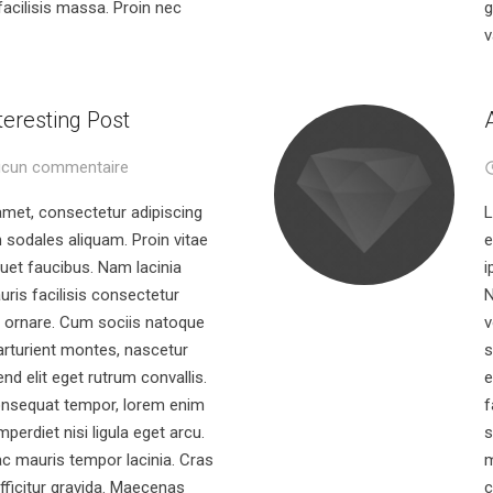
facilisis massa. Proin nec
g
v
nteresting Post
cun commentaire
amet, consectetur adipiscing
L
m sodales aliquam. Proin vitae
e
quet faucibus. Nam lacinia
i
ris facilisis consectetur
N
sa ornare. Cum sociis natoque
v
arturient montes, nascetur
s
end elit eget rutrum convallis.
e
 consequat tempor, lorem enim
f
mperdiet nisi ligula eget arcu.
s
c mauris tempor lacinia. Cras
m
fficitur gravida. Maecenas
c