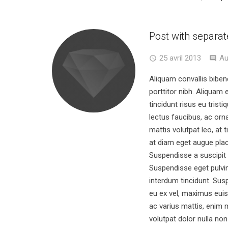
Post with separat
25 avril 2013
Au
Aliquam convallis bib
porttitor nibh. Aliquam 
tincidunt risus eu tristi
lectus faucibus, ac orn
mattis volutpat leo, at
at diam eget augue pla
Suspendisse a suscipit ip
Suspendisse eget pulvin
interdum tincidunt. Susp
eu ex vel, maximus euis
ac varius mattis, enim
volutpat dolor nulla no