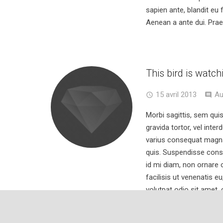
sapien ante, blandit eu f
Aenean a ante dui. Prae
This bird is watch
15 avril 2013
Au
Morbi sagittis, sem quis
gravida tortor, vel inter
varius consequat magna
quis. Suspendisse conse
id mi diam, non ornare 
facilisis ut venenatis e
volutpat odio sit amet, 
Nulla varius consequat
volutpat quis. Suspendis