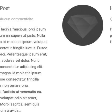
 Post
Aucun commentaire
 lacinia faucibus, orci ipsum
I
dum mi sapien ut justo. Nulla
p
, id molestie ipsum volutpat
f
ctetur fringilla luctus. Fusce
orci. Pellentesque ipsum erat,
u, sodales vel dolor. Nunc
consectetur adipiscing elit.
 magna, id molestie ipsum
se consectetur fringilla
, non ornare orci.
 facilisis ut venenatis eu,
volutpat odio sit amet,
 Morbi sagittis, sem quis
sum gravida...