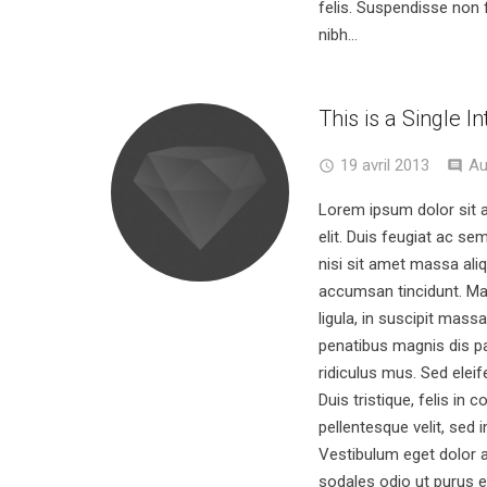
felis. Suspendisse non 
nibh...
This is a Single I
19 avril 2013
Au
Lorem ipsum dolor sit 
elit. Duis feugiat ac se
nisi sit amet massa ali
accumsan tincidunt. Mau
ligula, in suscipit mas
penatibus magnis dis p
ridiculus mus. Sed eleif
Duis tristique, felis in
pellentesque velit, sed i
Vestibulum eget dolor a
sodales odio ut purus e