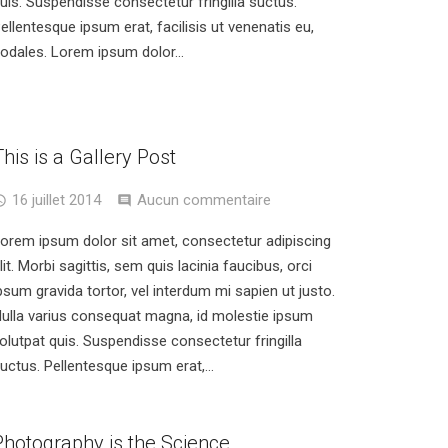
uis. Suspendisse consectetur fringilla suctus.
ellentesque ipsum erat, facilisis ut venenatis eu,
odales. Lorem ipsum dolor…
This is a Gallery Post
16 juillet 2014
Aucun commentaire
orem ipsum dolor sit amet, consectetur adipiscing
lit. Morbi sagittis, sem quis lacinia faucibus, orci
psum gravida tortor, vel interdum mi sapien ut justo.
ulla varius consequat magna, id molestie ipsum
olutpat quis. Suspendisse consectetur fringilla
uctus. Pellentesque ipsum erat,…
Photography is the Science