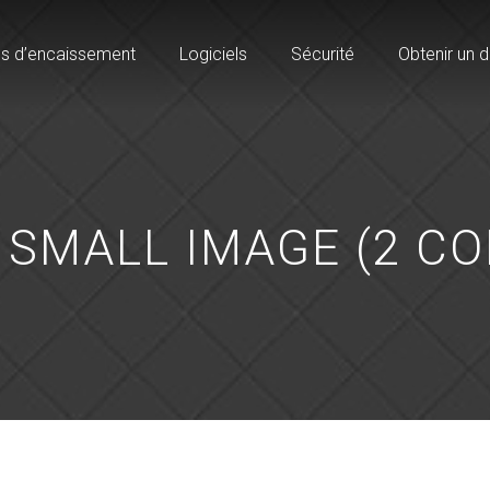
s d’encaissement
Logiciels
Sécurité
Obtenir un d
 SMALL IMAGE (2 C