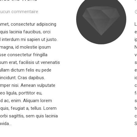
ucun commentaire
amet, consectetur adipiscing
L
 quis lacinia faucibus, orci
e
l interdum mi sapien ut justo.
i
 magna, id molestie ipsum
N
se consectetur fringilla
v
um erat, facilisis ut venenatis
s
ullam dictum felis eu pede
e
tincidunt. Cras dapibus.
i
per nisi. Aenean vulputate
c
eo ligula, porttitor eu,
f
nd ac, enim. Aliquam lorem
s
 quis, feugiat a, tellus. Lorem
t
rbi sagittis, sem quis lacinia
c
avida…
S