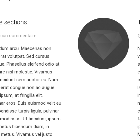
e sections
cun commentaire
endum arcu. Maecenas non
N
erat volutpat. Sed cursus
v
que. Phasellus eleifend odio at
s
are nisl molestie. Vivamus
e
 tincidunt sem auctor eu. Nam
c
cerat congue non ac augue.
l
sum, at fringilla elit.
i
ar eros. Duis euismod velit eu
m
endisse turpis ligula, pulvinar
c
mod risus. Ut tincidunt, ipsum
f
 metus bibendum diam, in
i
n metus. Vivamus vel justo
M