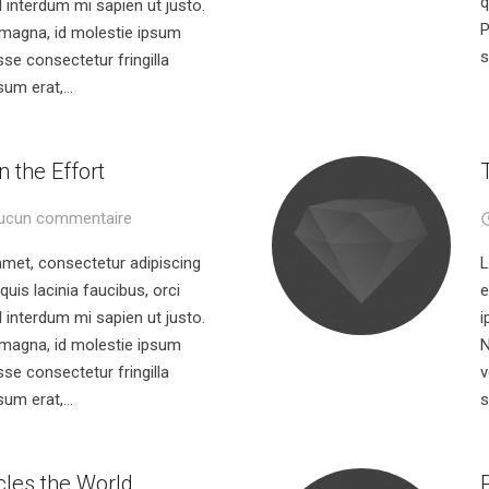
q
l interdum mi sapien ut justo.
P
 magna, id molestie ipsum
s
se consectetur fringilla
sum erat,…
n the Effort
ucun commentaire
amet, consectetur adipiscing
L
 quis lacinia faucibus, orci
e
l interdum mi sapien ut justo.
i
 magna, id molestie ipsum
N
se consectetur fringilla
v
sum erat,…
s
cles the World