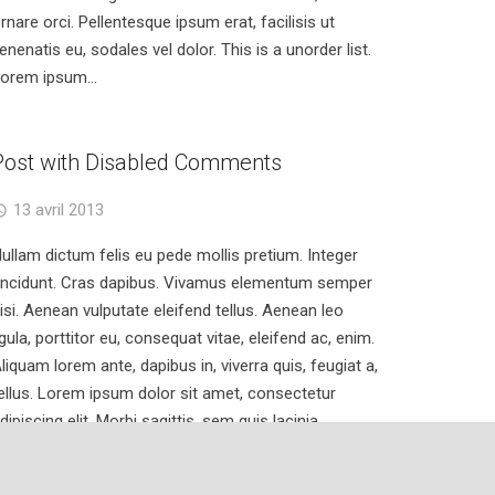
rnare orci. Pellentesque ipsum erat, facilisis ut
enenatis eu, sodales vel dolor. This is a unorder list.
orem ipsum…
Post with Disabled Comments
13 avril 2013
ullam dictum felis eu pede mollis pretium. Integer
incidunt. Cras dapibus. Vivamus elementum semper
isi. Aenean vulputate eleifend tellus. Aenean leo
igula, porttitor eu, consequat vitae, eleifend ac, enim.
liquam lorem ante, dapibus in, viverra quis, feugiat a,
ellus. Lorem ipsum dolor sit amet, consectetur
dipiscing elit. Morbi sagittis, sem quis lacinia
aucibus, orci ipsum gravida tortor, vel interdum mi
apien ut justo. Nulla varius consequat magna, id