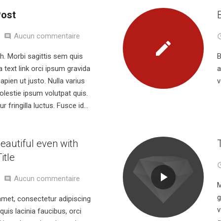
Post
Aucun commentaire
h. Morbi sagittis sem quis
B
 a text link orci ipsum gravida
a
apien ut justo. Nulla varius
v
lestie ipsum volutpat quis.
 fringilla luctus. Fusce id…
eautiful even with
itle
Aucun commentaire
M
g
amet, consectetur adipiscing
v
 quis lacinia faucibus, orci